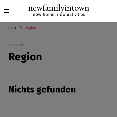
newfamilyintown
new home, new activities
Start
Region
KATEGORIE
Region
Nichts gefunden