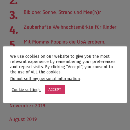
Bibione: Sonne, Strand und Mee(h)r
Zauberhafte Weihnachtsmärkte für Kinder
Mit Mommy Poppins die USA erobern.
We use cookies on our website to give you the most
relevant experience by remembering your preferences
ARCHIV
and repeat visits. By clicking “Accept”, you consent to
the use of ALL the cookies.
Dezember 2024
Do not sell my personal information
.
Cookie settings
ACCEPT
Dezember 2019
November 2019
August 2019